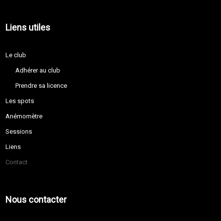
Liens utiles
Le club
Adhérer au club
Prendre sa licence
Les spots
Anémomètre
Sessions
Liens
Contact
Nous contacter