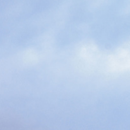
Dans le cas où la méthode de dépôt n'est pas disponible pour le retrait,
10CRIC traitera la transaction par virement bancaire.
Casino Pas De Bonus De Dépôt Gagner De L Argent Réel
Ne vous inquiétez pas, car quelqu'un de Wildz Casino est disponible pour
vous aider.
Cela signifie qu'ils peuvent visiter des ressources étrangères représentées
dans une grande variété aujourd'hui.
Conseils de stratégie
des machines à sous
Faq Sur Les Jeux De Casino Et De Machines à Sous
Je suis curieux de voir si cette machine à sous peut traduire ce merveilleux
moment en un jeu passionnant.