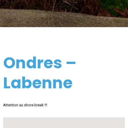
Ondres –
Labenne
Attention au shore break !!!