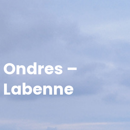
Bluvegas Casino Bonus Sans Depot 2026
En ce qui concerne le jeu d'avantage, les résultats positifs du jeu sont, dans
de nombreux cas, presque immédiatement tangibles.
Casino Sans Dépôt Avis 2026
Ondres –
Labenne