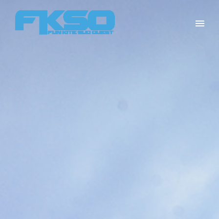
Meilleurs casinos en
ligne sécurisés
Casino En Ligne Sans Frais Suisse
: Heureusement, ces jeux peuvent être
trouvés dans de nombreux casinos en ligne les plus populaires.
Roulette Auto En Ligne
- Continuez à lire pour en savoir plus sur les
casinos Android, leurs jeux et d'autres détails.
Slots Gratuits En Ligne 5 Dragons
: Je peux sembler évident, mais vous
devez réellement jouer à la loterie pour le gagner.
Sites de poker en ligne
Mini Roulette En Ligne 2026