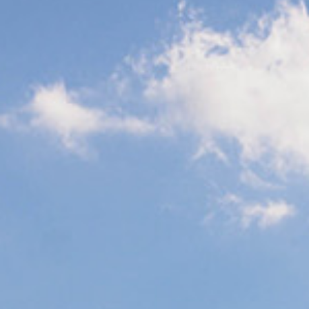
Jouer Au Casino En Ligne Suisse
Par conséquent, il n'y a pas d'exigences pour se qualifier pour le jackpot,
assurez-vous simplement que vous avez activé les neuf lignes de paiement,
avant de faire tourner les rouleaux.
Jeux De Slot De Casino Populaires
Après avoir atteint les conditions de mise, celles-ci peuvent être converties en
argent réel.
Oui, les clients à long terme peuvent en bénéficier simplement en jouant pour
de vrai et en profitant de Tours Gratuits, de Remises en Argent, de Bonus de
Dépôt, de Récompenses, d'Argent Bonus, etc.
Casino en ligne texas